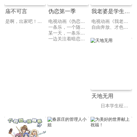
庙不可言
伪恋第一季
我老婆是学生会长 第二季
是啊，出家吧！厌恶以女巫家系而闻名的赤神家，以学习和打工为生的赤神明光，某天偶然遇到的少女苍叶结月，一见钟情。从那以后，彻底被烦恼的波浪吞噬的明光，为了抗拒自己的血，为了斯多葛而进入寺院，原来那里竟然是一座满是美女的修道院！与可爱的三姐妹&W居候美女一起的青春寺爱情米，开幕！
电视动画《伪恋》改编自日本漫画家古味直志原作的同名漫画。在漫画杂志《周刊少年Jump》2013年27号（6月3日发售）上正式宣布电视动画化。
电视动画《我老婆是学生会长！》改编自日本漫画家中田由美原作的同名漫画。
一条乐，一个随处可见的普通高中生，同时也是黑道集团“集英组”的小少爷。10年前，他和关系很好的某个女孩子做了一个约定，“下次见面的时候，我们就结婚吧”，分别时女孩送他的一条项链，10年来他一直都寸不离身地佩戴着。
自由奔放、才色兼备的美少女·若菜羽衣在学生会长选举中把恋爱的自由化作为公约后，杰出当选。成为新设校的星风高等学校的最初的学生会长。在那样的一天，羽衣来到了因大差距而输了选举，成为了副学生会长的和泉隼斗的身边，并倒贴成了老婆…。
某一天，一条乐的班级里来了一位美少女转学生·桐崎千棘。从最初的相遇开始，一条乐和桐崎千棘就异常的合不来，不论什么事最后都会发展成吵架。但就是这样的两人，因为某件事情开始假扮成恋人关系。
一边关注着暗恋的同班同学·小野寺小咲，一边继续着和桐崎千棘假扮恋人关系的一条乐。在这“伪恋物语”的前方，究竟会有怎样的结局呢？
天地无用
日本学生柾木天地（菊池正美 配音）在放学的路上，看见了一个发光物体从天空飞快的降落到了他的前方，他走上前去一看，发现了一个从外星球坠毁的太空飞船，里面有宇宙海盗魉呼（折笠爱 配音）和一路追赶捉拿她的银河警察九罗密美星（水谷优子 配音）。两个外太空的女孩子，没办法回去，只好留在了天地的家里。树雷星球收到了银河警察美星发去的求救信号，树雷星的大公主阿重霞（高田由美 配音）乘飞船来到地球查看情况。天地陪阿重霞参观地球，对天地一见钟情的魉呼因吃醋和阿重霞两人大战了一场，阿重霞的飞船被毁坏了，来找姐姐的砂沙美（横山智佐 配音）的飞船也出了状况，她们还要在地球住很长时间。接下来天地和她们还会经历哪些惊险与情感纠纷呢？她们还能回到她们的星球吗？