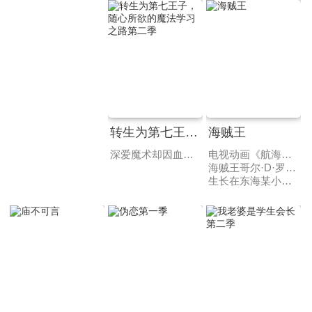
转生为第七王子，随心所欲的魔法学习之路第二季
海贼王
深爱魔术却因血统和天赋不足而遭遇悲惨死亡的“平凡”魔术师，在临死之际许下“想要更加钻研、学习魔术”的愿望，结果转生为拥有强大魔术血统的萨鲁姆王国第七王子洛伊德。带着前世的记忆，获得完美血统与才能的他，怀揣着前世未能实现的心愿，以远超常人的魔力随心所欲地钻研魔术，过着无双自在的生活。在结束于罗德斯特领的战斗后，洛伊德对“神圣魔术”产生兴趣，前往教会探访，然而……
电视动画《航海王》改编自尾田荣一郎创作的同名长篇少年漫画，动画由东映动画制作。
海贼王哥尔·D·罗杰在临死前曾留下了关于其毕生的财富“One Piece”的消息，由此引得群雄并起，众海盗们为了这笔传说中的巨额财富展开争夺，各种势力、政权不断交替，整个世界进入了动荡混乱的“大海贼时代”。
生长在东海某小村庄的路飞受到海贼香克斯的精神指引，决定成为一名出色的海盗。为了达成这个目标，并找到万众瞩目的One Piece，路飞踏上艰苦的旅程。一路上他遇到了无数磨难，也结识了索隆、娜美、山治、乌索普、罗宾等一众性格各异的好友。他们携手一同展开充满传奇色彩的大冒险。