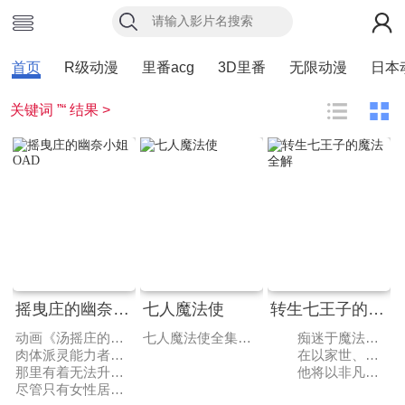
首页
R级动漫
里番acg
3D里番
无限动漫
日本
关键词 ”“ 结果 >
摇曳庄的幽奈小姐OAD
七人魔法使
转生七王子的魔法全解
动画《汤摇庄的幽奈同学OAD》动画随漫画单行本第11、12、13卷特装版同捆BD。
七人魔法使全集动画讲述的是美少女魔道士与拯救世界，热闹又奇幻的魔法学园爱情故事！春日新所熟知的日常生活，随著被称为「崩坏现象」的神秘事件，与表妹小圣一同消失在异空间之中。他为了解开崩坏现象的谜团，并且找回小圣，而前去就读王立书册学园。在那里等著他的是7位美少女魔道士──时而正经时而又像爱情喜剧的魔法学园故事，展开序幕！春日新，本作男主角，在发生崩坏现象时从圣那里接到了魔导书并许下了“马上回到普通的日常生活”的愿望从而进行了只有魔王级别才能做到的“创造世界”，被称为魔王候补。后被莉莉斯所救，现为寻找圣而选择成为魔道士，并开始了学院生活。拥有“傲慢的书库”，主题为支配，术式是“魔力消除”，同时也可以使用其他魔道士的魔术。
痴迷于魔法的主角在一次魔法决斗中被有着更高贵血统与天赋的敌人用魔法杀死，然而却转生为了萨卢姆王国的排行第七的罗伊德王子。
肉体派灵能力者・冬空凩。因被恶灵附身，背负了巨大债务的冬空凩寻求便宜的住处，住进了温泉旅馆·摇曳庄。
在以家世、天赋、努力共同决定魔法能力的世界中，怀抱着对魔法痴迷般热情的主角带着完美的天赋转生于王室。
那里有着无法升天的女高中生地缚灵幽奈小姐、仅凭常识无法想象的美少女。
他将以非凡的魔力享受“随心所欲掌握魔法”的无双生活！
尽管只有女性居住在内的摇曳庄中的住客极力反对冬空凩的下榻，但冬空凩最终还是在摇曳庄中开始生活……