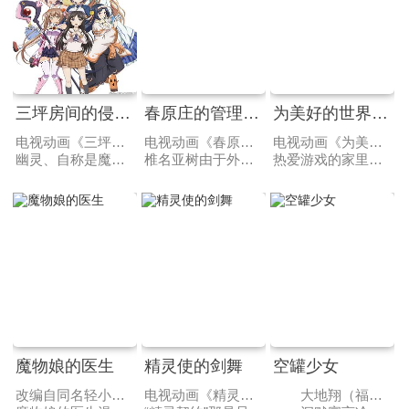
三坪房间的侵略者
春原庄的管理人小姐
为美好的世界献上祝福！
电视动画《三坪房间的侵略者》改编自健速撰写，ポコ插画的轻小说作品。
电视动画《春原庄的管理人小姐》改编自ねこうめ原作的同名漫画，于2017年11月宣布动画化。动画由SILVER LINK.负责制作，于2018年7月5日起每周四在AT-X首播。
电视动画《为美好的世界献上祝福！》改编自暁なつめ原作的同名轻小说。
幽灵、自称是魔法少女的扮装少女、地底人(古代文明的末裔)、外星人(神圣佛德塞银河皇国公主)，再加上武艺高强的房东，这就是围绕在高一新生里见孝太郎身边的美少女军团。不过可别以为孝太郎过著置身天国的粉红色生活，事实上这五名美少女正是孝太郎的烦恼来源。为了捍卫租金超便宜的可乐娜庄一○六号房，孝太郎每天都过著跟美少女侵略者斗智斗力的生活。
椎名亚树由于外表的缘故而总不被人当成男人看待，他为了改变自己而在升入初中时前往东京，住进了春原庄。在那里等着亚树的，是受到性格天然又爱恶作剧的春原庄管理员·春原彩花从身心两方面疼爱有加的每一天。不止如此，其他的同居人也全都是年长的女生……。治愈与心跳满载，不由得想要向管理员姐姐撒娇的年龄差（御姐正太）恋爱喜剧决定版！
热爱游戏的家里蹲少年·佐藤和真的人生，因交通事故（!?）而轻易闭幕……本该是这样，但当他醒来之时，眼前有一位自称是女神的美少女。“喂，我有点好事要告诉你。要去异世界吗？只带一样你喜欢的东西没问题喔。”“那，我就带着你好了。”由此开始，在异世界转生的和真的魔王讨伐大冒险开始了……虽然是这么想的，但他却为了获得衣食住行而开始劳动！想要平稳度日的和真，却由于女神引起的各种问题，而终于被魔王军盯上了!?
魔物娘的医生
精灵使的剑舞
空罐少女
改编自同名轻小说作品，动画以魔族与人共同生活的街道为舞台，讲述了为各种魔物娘们看病的新人医生和医生的助手的日常生活故事。电视动画《魔物娘的医生》改编自同名轻小说作品，于2019年11月宣布动画化。
电视动画《精灵使的剑舞》改编自日本轻小说家志瑞祐原作的同名轻小说。
大地翔（福山润 配音）是一位平凡的少年，虽然表面上看起来大大咧咧不拘小节，但实际上心思十分的细腻温柔。某日，大地翔喝了一罐哈密瓜汽水，在准备将空易拉罐丢弃之时，震惊的发现易拉罐竟然化身成为了金发少女哈密瓜（成田纱矢香 配音），就这样，大地翔成为了哈密瓜的主人。