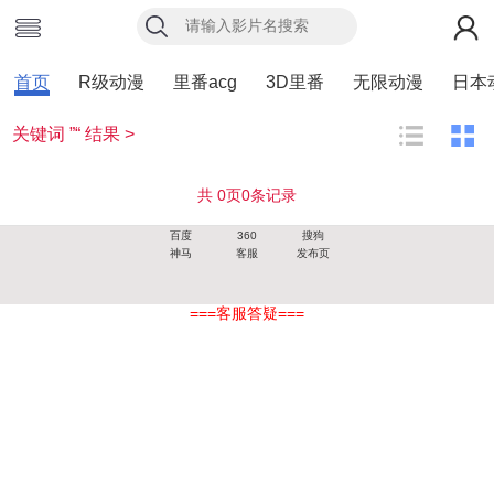
首页
R级动漫
里番acg
3D里番
无限动漫
日本
关键词 ”“ 结果 >
共
0
页
0
条记录
百度
360
搜狗
神马
客服
发布页
===客服答疑===