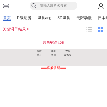
首页
R级动漫
里番acg
3D里番
无限动漫
日本
关键词 ”“ 结果 >
共
0
页
0
条记录
百度
360
搜狗
神马
客服
发布页
===客服答疑===