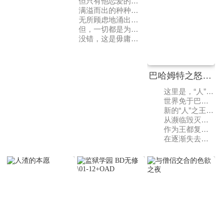
但只有他恋爱的对象并不“普通”。——
满溢而出的种种粗鄙之语！
无所顾虑地涌出的刺激的性知识！
但，一切都是为了成为健全而圆满的恋人——
没错，这是毋庸置疑的纯爱物语！
巴哈姆特之怒 VIRGIN SOUL
这里是，“人”“神”“魔”各种族混杂的神秘世界密斯塔尔希亚。
世界免于巴哈姆特复活引发的崩坏，在那之后过了10年——
新的“人”之王袭击“神”之神殿，攻陷“魔”之国度。
从濒临毁灭的状况得到复兴以及更进一步的发展，王都为“人”带来了财富。
作为王都复兴的食粮而沦为奴隶的“魔”，以及随着信仰心的消失而失去力量的“神”。
在逐渐失去均衡的世界中，“人”“神”“魔”各自的正义相互交错……