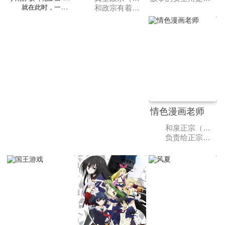
就在此时，一位成熟又美丽的女性雾岛凉（皐月栞 配音）主动和小南打起了招呼，两人一来二去熟悉了起来，都感到和对方聊得十分投机。然而，让小南没有想到的是，雾岛凉忽然推到了小南，并且吻了她！深感震惊的小南一开始以为雾岛凉是拉拉，但很快她便感到一丝违和，眼前这位穿着裙装的金发美人，其实是一名男性。
和政宗有着相似经历的千金大小姐藤之宫宁子（三森铃子 配音）、沉默寡言内向腹黑的小岩井吉乃（水濑祈 配音）、沉迷于耽美文化的腐女子双叶妙（田所梓 配音），在这些可爱女孩子们的围绕下，政宗的复仇计划能够顺利实施吗？
情色漫画老师
和泉正宗（松冈祯丞 配音）是一名专注于创作轻小说的作家，曾经获得过新人奖，并就此踏上了写作的道路。不久之前，正宗开始了和没有血缘关系的妹妹和泉纱雾（藤田茜 配音）一起的同居生活，哪知道虽然住在同一屋檐下，但正宗几乎没有在家里看到过纱雾，因为纱雾是一个只待在自己房间里绝对不会出来的超级宅女。
负责给正宗的小说画插图的是一位名叫“情色漫画老师”的插画家，其画技之精湛令正宗深深折服，然而，情色漫画老师未曾有过以其真身示人之时，对于他隐藏在网络背后的真实面目，正宗有着诸多的猜测。然而，让正宗没有想到的是，这位插画家的真身，竟然就是妹妹纱雾！