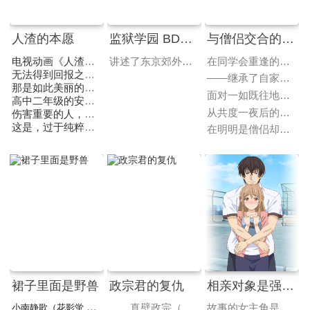
人渣的本愿
监狱学园 BD无修\01-12+OAD
与僧侣交合的色欲之夜
电视动画《人渣的本愿》改编自横枪メンゴ原作的同名漫画，于2016年3月17日宣布动画化，此消息于同日在东京都内开办的“noitaminA Project发表会2016”上发表。
讲述了东京郊外的私立八光学园的故事，这所为了培养大小姐的贵族学校从公元2011年4月正式改为男女合校，首批入学的男子有五个人。 他们并不是全员都俊美，甚至相貌属于很不起眼的类型。其中一名叫藤野清志的男生，虽然因被女生包围而感到雀跃不已，但是在其他四名男生怂恿之下，半推半就参与了偷窥女生洗澡的活动！东窗事发之后还被地下学生会监禁。在周围1000位女生的女校范围内，这些男生能够克制住自己蓬勃的青春欲望吗？主人公藤野清志等人的命运究竟如何呢？究竟他是否能够和千代一起去看相扑比赛呢?热血的校园脱狱青春喜剧就此展开！
在同学会重逢的初恋对象，是“僧侣”也是“野兽”?!
无法得到回报之恋 痛切之恋 单恋
——继承了自家寺院、成为僧侣的初恋对象九条君。
那是如此美丽的事物吗
面对一如既往地绅士的他，稍一大意，就被他一边说着“在僧侣之前，我首先是个男人”一边逼近……
高中二年级的安乐冈花火，因无从实现的恋情而饱受煎熬。
从共度一夜后的第二天开始，就被要求扮演未婚妻，强行开始了在寺院的同居生活。
伤害重要的人，即使受伤也要追求的那份人间温暖。
这是，过于纯粹的扭曲恋爱物语。
在明明是僧侣却如同野兽般的他的攻势下，24小时都心动不止……
裙子里面是野兽
政宗君的复仇
相亲对象是强硬的问题学生
小南静歌（花影蛍 配音）是一个性格有些内向的女孩，在人群之中总是默不作声，非常容易被人忽略，这样的性格导致她长到这么大，从未曾有过浪漫的经历。某日，小南参加了街道举办的联谊会，和她所设想的一样，小南在联谊会里瑟缩在角落里，只希望这场闹剧早些结束。
真壁政宗（花江夏树 配音）小时候是个小胖子，被同班同学取了“猪脚”的绰号，整日生活在自卑和嘲笑之中，之后，政宗转校，同时接受了为期八年的训练，终于恢复了正常人的身材，亦意外的发现自己其实拥有一副帅气的面孔。如今，政宗回到了曾经生活过的城市，满腔怒火的他制定了一系列报复计 划，发誓要让当年给他取绰号的女孩安达垣爱姬（大桥彩香 配音）体会一下他曾经体会过的屈辱。
故事的女主角是学校中的女老师菜乃，菜乃在学校中深受学生们的爱戴，但是却对自己负责的问题学生久我宗二毫无办法，某天回家菜乃被父母安排相亲，相亲的对象是高宮宗一郎，而在相亲的当天宗一郎各个方面都很优秀，菜乃也有所心动，决定要与宗一郎共同度过一晚，而在当晚第一次感受到身为女人的快感的菜乃，一觉醒来发现和自己上床的其实是自己的学生久我宗二，他是打扮成自己的亲哥哥高宮宗一郎和自己的老师相亲。菜乃是受到学生崇拜的人气教师。但只有男学生宗二总会让她感到困扰。某天，她在熟人的介绍下去相亲。由于不成熟而在一开始充满不安的菜乃，逐渐敞开心扉，与相亲对象营造出不错的气氛。但，那个对象却是……竟然是变装了的宗二！虽然她断然拒绝了相亲，但宗二却以此为契机不分场合地展开攻势。认真的教师菜乃能够拒绝宗二的爱吗……？