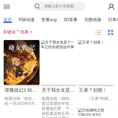
首页
R级动漫
里番acg
3D里番
无限动漫
日本
关键词 ”“ 结果 >
谭雅战记2 幼女战记 第二季
关于我女友是个一本正经的碧池这件事
王者？别闹！
电视动画「幼女战记」宣布决定制作第2季，并公开了预告PV及视觉图。
电视动画《我的女友是个过度认真的处bitch》改编自松本ナミル创作的漫画《我的女友是个过度认真的处女bitch》，在2017年6月9日发表了将制作电视动画的消息，由diomedéa × Studio Blanc共同制作。
《王者?别闹!》系列动画番剧是根据腾讯游戏《王者荣耀》的真实游戏情景改编，讲述玩家们熟悉的众多英雄在王者峡谷中发生的搞笑对战日常。因动画中对于角色的塑造十分讨喜，使该游戏的众多英雄角色更加深入人心。
统一历1923年6月。 金发碧眼的幼女，谭雅·提古雷查夫，正作为部队勤务的一环而在北方军管区诺登战区第三巡逻线进行帝国军士官学校最终课程的研修。 作为航空魔导师向着光辉履历踏出第一步的研修，平安无事地结束——本该如此。 但事态却向着超出预料的方向转变。 以协约联合的越境侵犯为契机，帝国与协约联合进入战争状态。 随着转移至战时体制，谭雅被交付了观测任务，但协约联合军发动奇袭，谭雅陷入不得不与敌军魔导师中队单独交战的事态。 敌众我寡，就连在我军抵达之前牵制敌军都无法做到，但逃跑的话则难免敌前逃亡的死罪，她面临这种绝望的状况。 为了无论如何存活下去，并在面对高层时做到最好的应对，谭雅使用了某个战略……。
度过普通的学校生活，分到普通的班级，
普通地恋爱，下定决心告白……
讴歌着这种正经到极点的青春的篠崎遥。