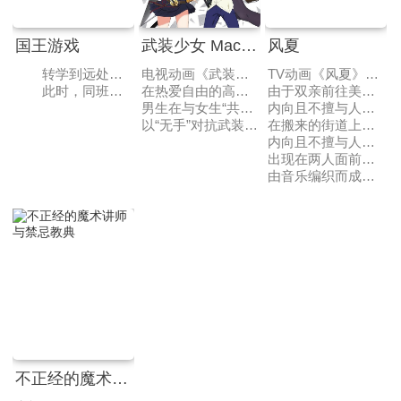
国王游戏
武装少女 Machiavellism
风夏
转学到远处高中的金泽伸明，由于在之前的学校经历过的某件事，而对于与同班同学亲密相处感到恐惧，封锁了自己的内心，但他以体育祭上的班级对抗接力赛为契机，开始和同学们变得融洽起来。
电视动画《武装少女Machiavellism》改编自黑神游夜原作、神崎かるな作画的同名漫画作品，动画由SILVER LINK.制作，于2017年4月5日播出。
TV动画《风夏》改编自濑尾公治原作的同名漫画，于原作漫画第119话正式宣布TV动画化的消息。
此时，同班同学全员的手机收到了一封自称为“国王”之人所发送的邮件。同班同学们认为这只是单纯的恶作剧而并没当回事，但只有伸明知道此事的含义，并对于要面对即将开始的“死亡”游戏感到内心纠葛……
在热爱自由的高中生·纳村不道所转入的爱地共生学园，以护身为名武装起来的女生们正在对男生施行毫不留情的支配！
由于双亲前往美国而与姐妹一同生活，因此转学到东京的高中的榛名优。
男生在与女生“共生”的名义下，被“强制”要求舍弃男人身份而生活。纳村刚一转学过来，就引起统率学园的“天下五剑”之一、“鹿岛神传直心影流”的好手·鬼瓦轮的注意，并被当成新的“矫正”对象，受到一决胜负的挑战……。
内向且不擅与人交往的他，交流的主要领域只有推特上的互相来往而已。
以“无手”对抗武装少女们，追求自由的纳村不道的命运将会！？
在搬来的街道上散步的优正在刷推特时，与出现在自己面前的少女秋月风夏相遇……。
内向且不擅与人交往的榛名优，与拥有不可思议魅力的少女秋月风夏。
出现在两人面前的优的青梅竹马，冰无小雪。
由音乐编织而成的全新恋爱物语，就此开始——。
不正经的魔术讲师与禁忌教典