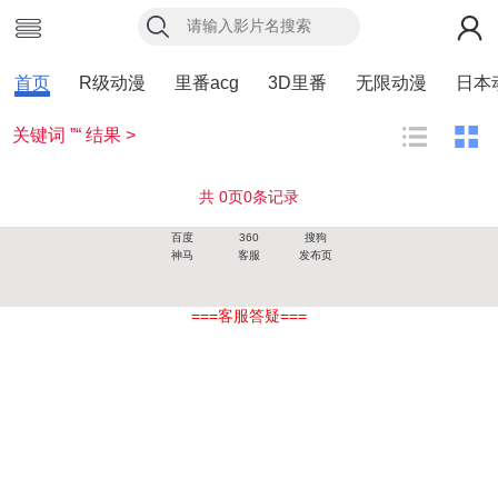
首页
R级动漫
里番acg
3D里番
无限动漫
日本
关键词 ”“ 结果 >
共
0
页
0
条记录
百度
360
搜狗
神马
客服
发布页
===客服答疑===