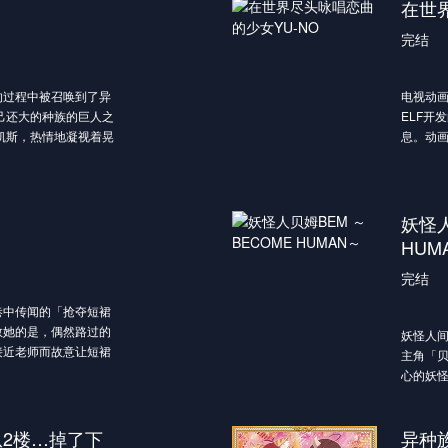
上胜出
在世
这样一
完结
然而，
鬼人族
瞄准地
的过程中被召唤到了异
电视动画
以彼得的
己还大的种族的巨人之
ELF开
为什么
凯斯，热情地凝视着晃
息。动画
前所未
，为我生孩子”这样求
主人公·
个月前
在各个
收到了
妖怪人
的小包
HUM
内容…
“今晚1
完结
他按照
巷中传闻的「抢夺短裙
里。而
救她的是，偶然路过的
妖怪人间
一瞬间
接近老师而故意让短裙
主角「
前往并
的人…！」锁上门，关
心的妖
「贝罗
好的桥
2楼…掉了下
异种
新动画