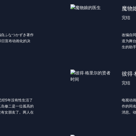
响。罗
二十岁，结亲不过是为
墨大夫
魔物
多帮助
的劝说下，牧云以炼丹
大夫的
砺下，
完结
了淬骨丹，牧云的修为
在帮助
价值的
牧云请教，而秦时雨一
前去墨
担，还
莫问暗示让牧云一试，
败了敌
展，与
编自ふなつかずき著作
改编自
仙图，得知秦梦瑶体内
通过墨
末日绝
30日宣布动画化的决
道为舞
云治好了秦梦瑶，冰凰
韩立为
守护人
生的助
猛进。在见识到了牧云
后……
会把视线放在女孩子身
改编自同
好奇和兴趣，于是成为
后手段。
魔物娘的
同一个班级。而追求秦
心燃起，誓与牧云势不
会不停地土下座，对于
彼得
，去北云山脉历练，妙
主角们感到惊讶、害
之力猎杀十几头紫毛猎
完结
否成功说服她们呢！？
指派暗杀幕运动柳山四
座的请求呢！？
，纷纷现身准备对牧云
座！
已经5年没有性生活了
电视动画
真岛修二是一位孤高的
作的同名
没有女朋友了。两人在
消息。动画
绪却觉得真岛修二让他
出。
喜欢女人。然后美绪的
这里是
。
自暴自弃