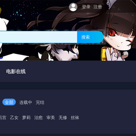
登录
注册
网站-免费在线观
搜索
电影在线
全部
连载中
完结
后宫
乙女
萝莉
治愈
审美
无修
丝袜