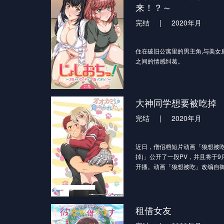
来！？～
完结
|
2020年月
住在破旧公寓里的男主角,与美女
之间的情感纠葛。
大神同学想要被吃掉
完结
|
2020年月
近日，僧侣档短片动画「狼想被吃
掉)」公开了一段PV，并且将于9月
开播。动画「狼想被吃」改编自
漫画作品，该漫画是2019年举办
漫画大奖”的获奖作品，“动画化
画「狼想被吃」讲述的是在学生
教师赤头辰美，和喜欢赤头的女
租借女友
事。