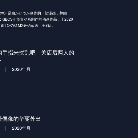
开序幕
rflow》是由かいづか创作的一部漫画，并由
o HōKIBOSHI负责动画制作的动画作品，于2020
日由TOKYO MX开始放送，全8话。
始的禁断入浴体验！
和青梅竹马的哥哥，
的肩膀也泡在浴缸里，
流露出来的是…姐妹隐藏的恋慕心！？
的手指来扰乱吧。关店后两人的
让你说夸张的话，
～
的青春爱情喜剧！
|
2020年月
级偶像的华丽外出
|
2020年月