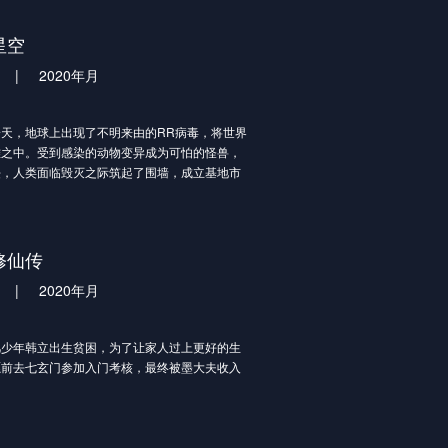
星空
|
2020年月
，地球上出现了不明来由的RR病毒，将世界
难之中。受到感染的动物变异成为可怕的怪兽，
侵，人类面临毁灭之际筑起了围墙，成立基地市
类最后的堡垒。人类在这一段时间经历的磨难，
大涅槃时期”。在极端的生存环境下，人类的体
逐渐地进步发展，尚武之风兴起，人类的身体素
以前有了质的飞越。而这其中的佼佼者，被称
修仙传
”。 18岁的罗峰也梦想着成为其中的一员。此时
|
2020年月
将高考，正面临着人生十字路口的抉择，却不料
一次袭击影响了他的人生轨迹。在强大怪兽的威
，市内居民面临危险，军方却束手无策。唯有一
年韩立出生贫困，为了让家人过上更好的生
挺身而出，保卫了基地市的安全。罗峰被武者的
愿前去七玄门参加入门考核，最终被墨大夫收入
感染，暗自立下成为武者以保护所爱之人的决
是一切的开始，罗峰武者之路的起点，也拉开了
一开始对韩立悉心培养、传授医术，让韩立
生的序幕。 罗峰立志成为武者，前路却并不平
常感激，但随着一同入门的弟子张铁失踪，韩立
首先要面对的便是外部环境无形中对他施加的影
了墨大夫的真面目。