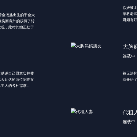
而在两千年后，转生后
徐妍被
活而变得过于弱小的子
家教老
着金汤匙出生的千金大
。
妍颇有好
脑袋而意外的获得了转
转世之人进行集中教育
贤..但
发现，此时的她正处于
出他的实力，使得他被
宇贤..
FORTUNE
此，传说中的魔王还变
敏珠非
这个世界里扮演的角色，
刚刚开
大胸
将唯一亲切对待自己的
者（魔王），在魔族的
连载中
的眼前只有俯首受戮一
英勋说自己愿意负担费
被无法
二天到达的两位宠物女
惑开始了
人的各种需求....
和丈夫
夫亨哲
个人暂
了，亨
代租
处，也发
连载中