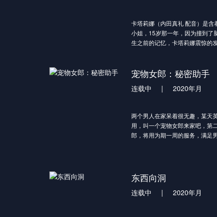
梦想着和平的世界进行转生。然
的他所迎来的，却是适应和平生
卡塔莉娜（内田真礼 配音）是含
孙们，以及各种衰退至极的魔法
小姐，15岁那一年，因为撞到了
阿诺斯虽然进入了对被视作魔王
生之前的记忆，卡塔莉娜震惊的
的“魔王学院”，但学院却无法看
前世的她特别喜欢的一款乙女游戏《
刻上不适任者这一烙印。不仅如
LOVER》的世界之中，而她在
成了和自己完全不同的其他人。
宠物女郎：秘密助手
竟然是游...
在众人都瞧不起他的环境里，他
少女米夏纳为部下， 作为不适任
连载中
|
2020年月
等级制度上迈向巅峰！！
“不论天理、命运还是奇迹，在我
途而已。”
两个男人在家呆着很无趣，某天
用，叫一个宠物女郎来家吧，第
郎，将用为期一周的服务，满足男主
东西向洞
连载中
|
2020年月