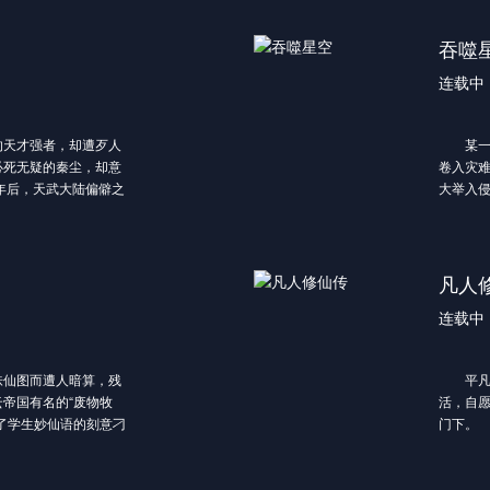
吞噬
连载中
天才强者，却遭歹人
某一天
必死无疑的秦尘，却意
卷入灾
年后，天武大陆偏僻之
大举入
尘的意志。作为大齐国
作为人
历成迷，母子二人在定
被称为“
为了重写望日的强者神
能也在
，秦尘毅然决然扛起维
质相比
凡人
道之路。
为“武者
连载中
的他即
怪兽的
胁之下
仙图而遭人暗算，残
平凡少
名武者
帝国有名的“废物牧
活，自
强大所
了学生妙仙语的刻意刁
门下。
心。这
的陷阱，并举一反三的
墨大夫
他传奇人
的炼丹大师莫问赏识不
对他非
坦，他
秦家小姐秦梦瑶结亲的
才发现