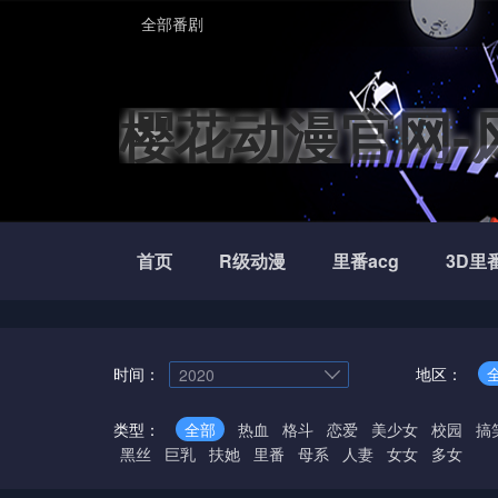
全部番剧
樱花动漫官网-
看动漫
首页
R级动漫
里番acg
3D里
时间：
地区：
2020
类型：
全部
热血
格斗
恋爱
美少女
校园
搞
黑丝
巨乳
扶她
里番
母系
人妻
女女
多女