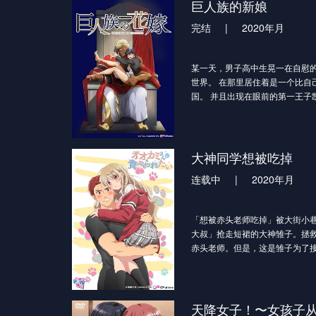
巨人族的新娘
完结
|
2020年月
某一天，男子高中生晃一在自慰
世界。 在那里居住着是一个比自
国。 并且出现在眼前的第一王子
一。 说着“希望你能成为我的新娘
婚的话语......！？
大神同学想被吃掉
连载中
|
2020年月
「想被赤头老师吃掉」被大街小
大叔」抢走短裙的大神雏子。拯
赤头老师。但是，这是雏子为了
被抢走…「想成为老师心中特别
掉灯，乘...
天降女子！〜女孩子从