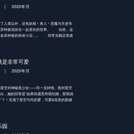
幸饰演贝姆、M・A・O 饰演贝拉、小野贤章饰
|
2020年月
的全新作品。
除了人类以外，还有妖精丶兽人丶恶魔与天使等
种族混杂在一起居住的世界。 自然，这
有各异种族的风俗小店…。 经常光顾店里接
描述杀必死的人类冒险者·史坦克， 某天与种
性方面的）感性不同的损友——好色妖精杰尔发
。 他们决斗的方法是……风俗娘的评鉴！？
种族娘的杀必死以交叉评价的方式打分， 并
就是非常可爱
派上用场”的情报提供给其他同伴的史坦克等人
|
2020年月
，正是性战士的作风！ 评价者们今天也启程
求全新的快乐……。
空对神秘美少女——司一见钟情。面对星空
白，她的回答是“如果你愿意和我结婚，那我就
”？！充满了星空与司的爱，可爱&高贵的新婚
始了！
乐园