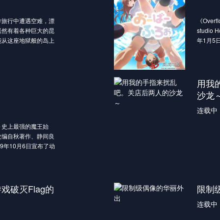
倦了永无止尽的斗争，
正式揭
而在两千年后，转生后
旅行中遭遇空难，漂
《Ove
活而变得过于弱小的子
居然有着各种巨大的昆
studi
。
能从这座地狱般的岛上
年1月5
转世之人进行集中教育
意外开
出他的实力，使得他被
好姐妹
此，传说中的魔王还变
如果你
不由得
用我
将唯一亲切对待自己的
我不会
者（魔王），在魔族的
沙龙
等身大
连载中
的眼前只有俯首受戮一
～史上最强的魔王始
改编自秋著作、静间良
9年10月6日宣布了动
K.负责制作，于2020年
虐魔王——
适性却是——《不适
破灭Flag的
限制
连载中
至是众神的力量，暴虐
倦了永无止尽的斗争，