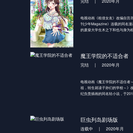
完结
|
2020年月
电视动画《租借女友》改编自宫
刊少年Magazine》连载的同
的废柴大学生木之下和也与身为
原千鹤相遇的故事。作品由古贺一
Entertainment制作，于2020
20岁的废柴大学生——木之下和
了一次，可只过了一个月就被甩
魔王学院的不适合者
“啊……不行了……感觉什么都不
完结
|
2020年月
自暴自弃的和也，使用了“某种方
了。到了碰头的地点——
“你是和也，对吧？”
电视动画《魔王学院的不适任者
一边将飘逸的黑发挂于耳后，一
祖，转生就读子孙们的学校～》
女水原千鹤露出了微笑。
纪负责插画的同名轻小说，于201
在仅有一次的租赁中，有着闪耀光
画化的消息。动画由SILVER LIN
MAX的冒失恋爱故事，揭幕！
4月起播出。
历经两千年的时光，苏醒了的暴
但他在培育魔王候补的学院中的
巨虫列岛剧场版
任》！？
连载中
|
2020年月
尽管具备能毁灭人类、精灵，甚