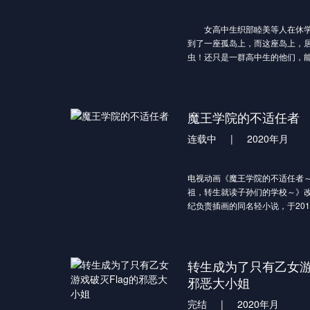
魔王“阿诺斯·波鲁迪戈乌多”却厌
梦想着和平的世界进行转生。然
女高中生织部睦美等人在休学
的他所迎来的，却是适应和平生
到了一座孤岛上，而这座岛上，
孙们，以及各种衰退至极的魔法
虫！还只是一群高中生的他们，
阿诺斯虽然进入了对被视作魔王
逃出生天吗？
的“魔王学院”，但学院却无法看
刻上不适任者这一烙印。不仅如
成了和自己完全不同的其他人。
魔王学院的不适任者
在众人都瞧不起他的环境里，他
少女米夏纳为部下， 作为不适任
连载中
|
2020年月
等级制度上迈向巅峰！！
“不论天理、命运还是奇迹，在我
途而已。”
电视动画《魔王学院的不适任者
祖，转生就读子孙们的学校～》
纪负责插画的同名轻小说，于201
画化的消息。动画由SILVER LIN
4月起播出。
历经两千年的时光，苏醒了的暴
但他在培育魔王候补的学院中的
转生成为了只有乙女游戏
任》！？
邪恶大小姐
尽管具备能毁灭人类、精灵，甚
魔王“阿诺斯·波鲁迪戈乌多”却厌
完结
|
2020年月