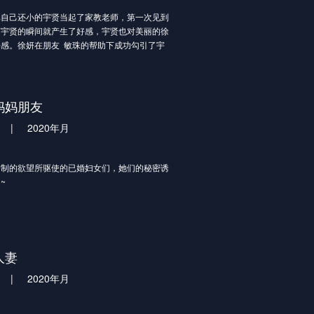
比自己还小的宇贤当起了家教老师，第一次见到
师宇贤的瞬间就产生了好感，宇贤也对美丽的徐
感。徐妍在朋友 敏珠的帮助下成功勾引了宇
太不懂事的敏珠知道徐妍的心思，却自己也接近了
..而且看到敏珠和宇贤的相遇，生气的徐妍对好友
常生气，为了一个男人而展开的姐妹情仇故事才
始。
妈妈朋友
|
2020年月
抑制的欲望所驱使的已婚妇女们，她们的秘密诱
~
离婚后和儿子东镇两人一起生活的罗妍，因为丈
事业失败而无处可去，在后辈敏珠的拜托下，四
时生活在一起了。亨哲想和敏珠做爱，但被拒绝
哲便趁着敏珠外出找工作之时，跟性感的罗妍独
人妻
生了不可描述的关系..
|
2020年月