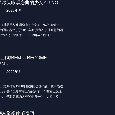
，赢得了地上最强的男人这一称号！
界尽头咏唱恋曲的少女YU-NO
来，他与恋人露薇莉亚的婚事也能得到认可了。
|
2020年月
巨大的力量总是伴随着巨大的代价……
、精灵族、兽人族。
上最强遗传因子的各种各样的异种族的女性们，
《世界尽头咏唱恋曲的少女YU-NO》改编自
“种子”为目标，现在正蠢蠢欲动。
发的同名游戏，于2016年12月宣布了动画化的消
人在事后会变得如此冷静呢？
由feel.负责制作，于2019年4月播出。
见的地表最强贤者时间要来了！
有马拓也幼年丧母，身为历史学者的父亲也在两
因事故去世。
方面都失去了活力的高中最后的暑假。某天，他
装有镶嵌着用途不明的圆镜和玻璃珠的奇妙物体
贝姆BEM ～BECOME
裹。一起送来的信中有着令人想到父亲还活着的
AN～
…？！
0点，带着这个东西到剑之岬来。”
|
2020年月
指示前往那个地点，却发现神秘的女性倒在那
且，那里还有学园长和神秘转学生的身影。
贝姆原作是1968年播放的动画作品，故事描述
，随着大地的轰鸣，他被光所包围……。
贝姆」是个虽然有着丑陋的外表、却有着正义之
列世界的旅程，由此开始了。
怪人，梦想是成为人类的他与伙伴「贝拉」及
」一起行动，并为了在人类与妖怪之间建立起良
梁而努力消灭那些破坏和平的妖怪。本次推出的
族风俗娘评鉴指南
由村田莲尔负责角色企划、小高义规执导、并交