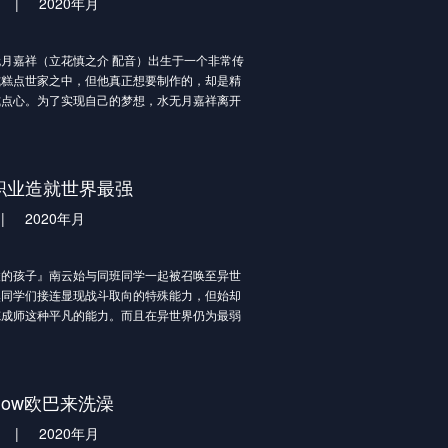
|
2020年月
嘉祥（立花慎之介 配音）出生于一个非常传
式糕点世家之中，但他真正想要制作的，却是精
式点心。为了实现自己的梦想，水无月嘉祥离开
并且创立了自己的品牌La Soleil，成为了店里
兼糕点师。
嘉祥意外的从老家寄来的包裹里发现了躲在
只猫娘香草（佐伯伊织 配音）和巧克力（八木
职业造就世界最强
音），心软的嘉祥最终决定收留两只猫娘。之
|
2020年月
大胆奔放的红豆（井泽诗织 配音）、自尊心超
伊藤美来 配音）、个性温和的桂（野口百合 配
熟稳重的椰子（水谷麻铃 配音）也接二连三的
凌的孩子』南云始与同班同学一起被召唤至异世
嘉祥的身边。
然同学们接连显现战斗取向的特殊能力，但始却
炼成师这种平凡的能力。而且在异世界仍为最弱
被某位同学恶意推落了迷宫深渊──！？ 在找
法逃脱的绝望深渊中，始命中注定地邂逅吸血鬼
了以炼成师的身分造就最强的道路──。 「我
，月保护我。这样我就是最强的。我要扫荡一
rflow欧巴来洗澡
全世界。」 坠落深渊的少年与隐居最深处的吸
|
2020年月
两人联手打造的『最强』异世界奇幻故事，如今