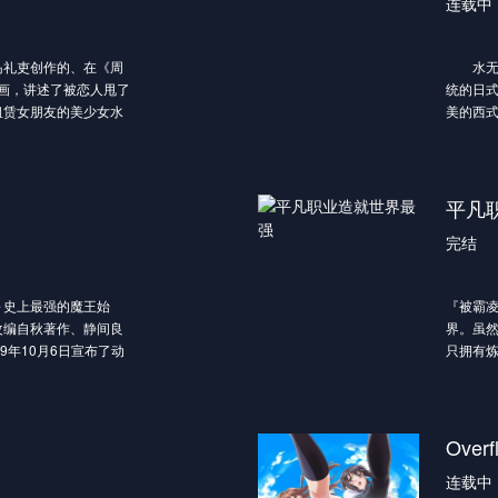
连载中
岛礼吏创作的、在《周
水无月
名漫画，讲述了被恋人甩了
统的日
租赁女朋友的美少女水
美的西
臣担任导演，TMS
了故乡，
年7月起播出。
的店长
也。和初恋女友仅接吻
一天，
了。
里面的两
平凡
行了……”
侑纪 配
完结
法”，和女孩子去约会
后，个性
强的枫（
音）和成
～史上最强的魔王始
『被霸
边看着和也的脸的美少
来到了
改编自秋著作、静间良
界。虽
9年10月6日宣布了动
只拥有
辉的真实！恋爱×心动
K.负责制作，于2020年
的他，竟
不到方
虐魔王——
月，寻得
适性却是——《不适
保护月
Ove
切，超越
连载中
至是众神的力量，暴虐
血鬼，