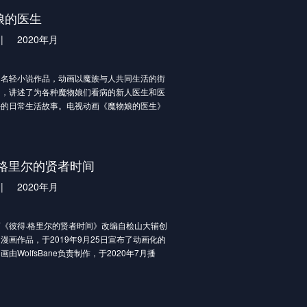
峰家庭条件不佳，生活拮据，父母无法给予他更
试图夺舍韩立，最终却被韩立反杀。通过墨
娘的医生
，只能依靠自己的努力。最终，在不断的艰苦磨
遗书韩立得知了一个全新世界：修仙界的存在。
罗峰不断发掘自身潜能，得到了能力提升和自我
|
2020年月
七玄门抵御外敌之后，韩立离开了七玄门，
认可。不仅如此，罗峰不仅扛起了供养家庭的重
大夫的家中寻找暖阳宝玉解毒，并帮助墨家人打
为了守护人类家园、为了人类更好的生存与发
人。
其他正义的武者们一起，联手对付凶恶怪兽。在
同名轻小说作品，动画以魔族与人共同生活的街
大夫之女墨彩环的口中得知太南小会地址，
境之下，罗峰与其他武者们能否击退怪兽、成功
台，讲述了为各种魔物娘们看病的新人医生和医
追寻修仙人的足迹决定前往太南小会，拜别家人
类世界？
手的日常生活故事。电视动画《魔物娘的医生》
名轻小说作品，于2019年11月宣布动画化。
医生漫画 ，为魔物娘看病的奇异幸福日常。
·格里尔的贤者时间
|
2020年月
《彼得·格里尔的贤者时间》改编自桧山大辅创
漫画作品，于2019年9月25日宣布了动画化的
由WolfsBane负责制作，于2020年7月播
，剑与魔法的世界——
战士公会所属的彼得·格里尔，漂亮地在武斗祭