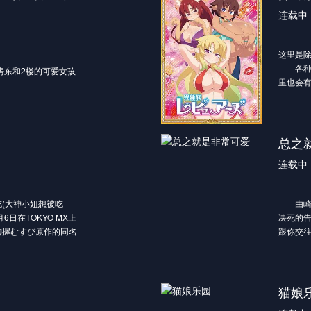
由小西克
连载中
演贝罗
这里是
各种异
房东和2楼的可爱女孩
里也会
受不可
族间（
生冲突
将各异
总之
作为“能
连载中
的活跃
前去追
(大神小姐想被吃
由崎星
6日在TOKYO MX上
决死的告
御握むすび原作的同名
跟你交往
的漫画奖“僧侣档争夺
生活开
”是获奖的奖励之一。漫
中很有人气的热血体育
学生大神雏子之间的故
猫娘