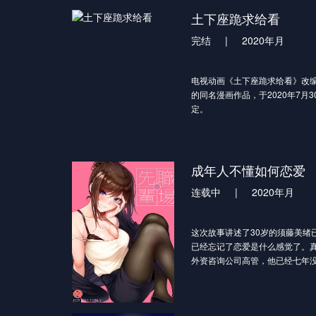
消息。秦梦瑶寒毒在身，活不过
土下座跪求给看
了牧家和秦家的利益。但牧林辰
完结
|
2020年月
为条件，答应了这门亲事。炼出
有了第一次提升。莫问时常来找
直想请莫问来治疗孙女秦梦瑶。
电视动画《土下座跪求给看》改
牧云阴差阳错下唤醒了体内的诛
的同名漫画作品，于2020年7月
的并非寒毒，而是冰凰神魄。牧
定。
神魄的力量使得秦梦瑶修为突飞
主人公·土下座总是不知不觉地就
的能力后，秦梦瑶对牧云充满了
上。他有着能够说服女孩子的最
了北云学院的导师，和牧云教导
——没错，那就是“土下座”。
梦瑶不成的东方玉，嫉妒仇恨之
在听到“那好吧”之前，土下座就
成年人不懂如何恋爱
两立。 牧云借着诛仙图突破修为
突然做出这种行动的土下座，女
仙语执意同行，途中牧云以一人
连载中
|
2020年月
羞、并且困惑……土下座到底能
狼，让妙仙语十分震惊。而被人
最终女孩子们又是否会同意土下
煞一路尾随，趁牧云脱力之机会
大家一起喊出来，“Let"s！土下
下手。
这次故事讲述了30岁的须藤美绪
已经忘记了恋爱是什么感觉了。
外资咨询公司高管，他已经七年
一次联谊爬梯上相遇，但须藤美
很反感，因为真岛修二说“自己不
挑衅确认事情向另一个方向发展