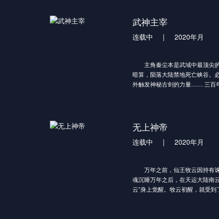
武神主宰
连载中
|
2020年月
主角秦尘本是武域中最顶尖的
暗算，陨落大陆禁地死亡峡谷。
外触发神秘古剑的力量…… 三百
地，一位同名少年意外继承了秦
军神定武王的爱孙，却因生父来
武王府中受尽冷遇，相依为命。 
话，也为了守护自己所爱的一切
无上神帝
护天下五国的大任，再度踏上武
连载中
|
2020年月
万年之前，仙王牧云因持有诛
魂沉睡万年之后，在天运大陆南云
云”身上觉醒。牧云初醒，就受到
难，牧云轻松的就化解了妙仙语
说出了更多的炼丹技巧，让门外
已。回到家中，牧云得知了要与