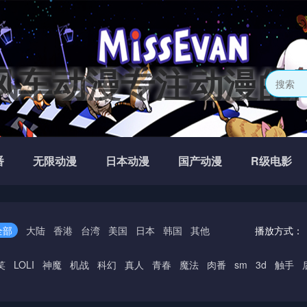
风车动漫专注动漫的
番
无限动漫
日本动漫
国产动漫
R级电影
全部
大陆
香港
台湾
美国
日本
韩国
其他
播放方式：
笑
LOLI
神魔
机战
科幻
真人
青春
魔法
肉番
sm
3d
触手