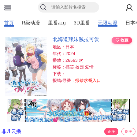
首页
R级动漫
里番acg
3D里番
无限动漫
日本
北海道辣妹贼拉可爱
♡ 收藏
地区：日本
年代：2024
播放：26563 次
标签：搞笑 校园 爱情
下载：
报错/寻番：
报错求番入口
非凡云播
正序
倒序