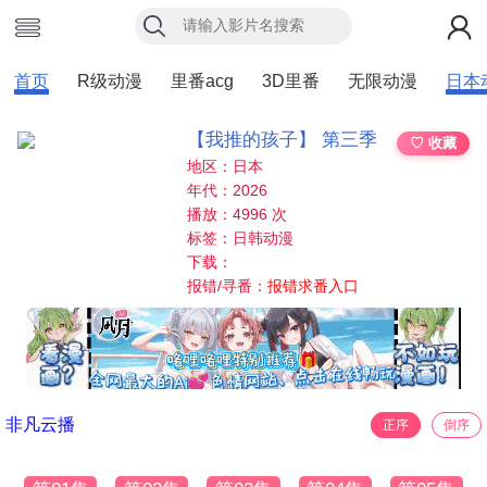
首页
R级动漫
里番acg
3D里番
无限动漫
日本
【我推的孩子】 第三季
♡ 收藏
地区：日本
年代：2026
播放：4996 次
标签：日韩动漫
下载：
报错/寻番：
报错求番入口
非凡云播
正序
倒序