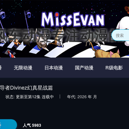
风车动漫专注动漫的
番
无限动漫
日本动漫
国产动漫
R级电影
者Divinez幻真星战篇
状态:
更新至第12集
连载中
年代:
2026
年
月
番
人气
5983