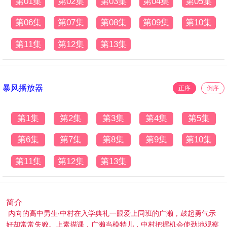
第01集
第02集
第03集
第04集
第05集
第06集
第07集
第08集
第09集
第10集
第11集
第12集
第13集
暴风播放器
正序
倒序
第1集
第2集
第3集
第4集
第5集
第6集
第7集
第8集
第9集
第10集
第11集
第12集
第13集
简介
内向的高中男生‧中村在入学典礼一眼爱上同班的广濑，鼓起勇气示
好却常常失败。上素描课，广濑当模特儿，中村把握机会使劲地观察