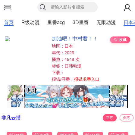
首页
R级动漫
里番acg
3D里番
无限动漫
日本
加油吧！中村君！！
♡ 收藏
地区：日本
年代：2026
播放：4548 次
标签：日韩动漫
下载：
报错/寻番：
报错求番入口
非凡云播
正序
倒序