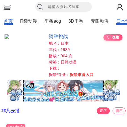
首页
R级动漫
里番acg
3D里番
无限动漫
日本
骑乘挑战
♡ 收藏
地区：日本
年代：1989
播放：904 次
标签：日韩动漫
下载：
报错/寻番：
报错求番入口
非凡云播
正序
倒序