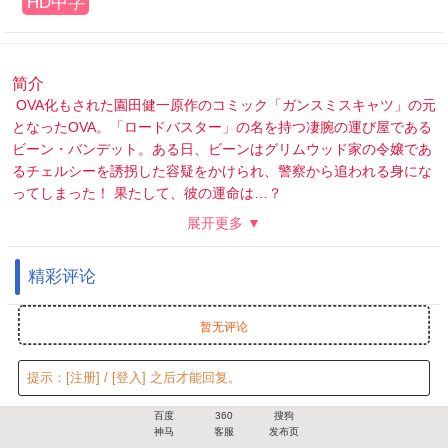
HD中字
简介
OVA化もされた園田健一原作のコミック「ガンスミスキャツ」の元
となったOVA。「ロードバスター」の名を持つ凄腕の運び屋である
ビーン・バンデット。ある日、ビーンはグリムウッド家の令嬢であ
るチェルシーを誘拐した容疑をかけられ、警察から追われる身にな
ってしまった！ 果たして、彼の運命は…？
展开更多 ▼
精彩评论
暂无评论
提示：
[注册]
/
[登入]
之后才能回复。
百度
360
搜狗
神马
客服
发布页