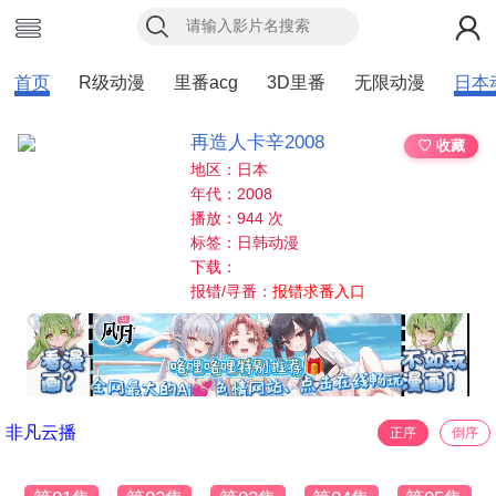
首页
R级动漫
里番acg
3D里番
无限动漫
日本
再造人卡辛2008
♡ 收藏
地区：日本
年代：2008
播放：944 次
标签：日韩动漫
下载：
报错/寻番：
报错求番入口
非凡云播
正序
倒序