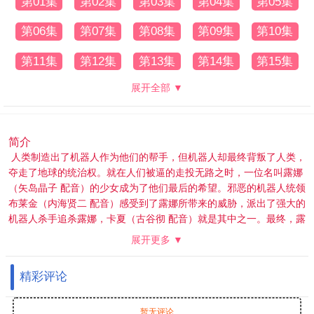
第01集
第02集
第03集
第04集
第05集
第06集
第07集
第08集
第09集
第10集
第11集
第12集
第13集
第14集
第15集
展开全部 ▼
简介
人类制造出了机器人作为他们的帮手，但机器人却最终背叛了人类，
夺走了地球的统治权。就在人们被逼的走投无路之时，一位名叫露娜
（矢岛晶子 配音）的少女成为了他们最后的希望。邪恶的机器人统领
布莱金（内海贤二 配音）感受到了露娜所带来的威胁，派出了强大的
机器人杀手追杀露娜，卡夏（古谷彻 配音）就是其中之一。最终，露
娜死在了卡夏的手上。 露娜死后，整个世界开始迅速的衰败，一晃眼
展开更多 ▼
数百年过去，无论是人类或是机器人，都早已经不复存在。就在此
时，卡夏再度现身，只是此时的它已经失去了曾经的记忆，在黑暗和
精彩评论
混沌之中只剩下迷惘。
暂无评论