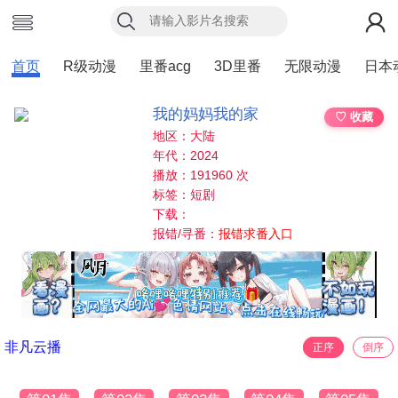
首页
R级动漫
里番acg
3D里番
无限动漫
日本
我的妈妈我的家
♡ 收藏
地区：大陆
年代：2024
播放：191960 次
标签：短剧
下载：
报错/寻番：
报错求番入口
非凡云播
正序
倒序