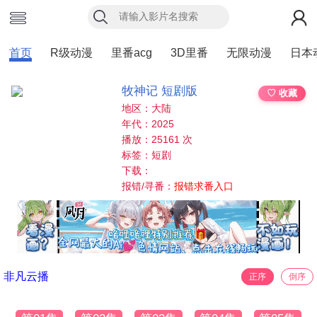
首页
R级动漫
里番acg
3D里番
无限动漫
日本
牧神记 短剧版
♡ 收藏
地区：大陆
年代：2025
播放：25161 次
标签：短剧
下载：
报错/寻番：
报错求番入口
非凡云播
正序
倒序